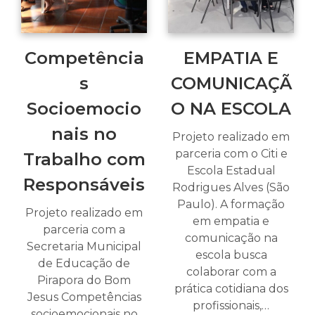
Competência
EMPATIA E
s
COMUNICAÇÃ
Socioemocio
O NA ESCOLA
nais no
Projeto realizado em
parceria com o Citi e
Trabalho com
Escola Estadual
Responsáveis
Rodrigues Alves (São
Paulo). A formação
Projeto realizado em
em empatia e
parceria com a
comunicação na
Secretaria Municipal
escola busca
de Educação de
colaborar com a
Pirapora do Bom
prática cotidiana dos
Jesus Competências
profissionais,…
socioemocionais no