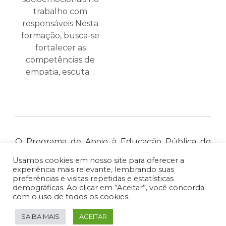
trabalho com
responsáveis Nesta
formação, busca-se
fortalecer as
competências de
empatia, escuta…
O Programa de Apoio à Educação Pública do
Instituto Reciclar tem o intuito de compartilhar
Usamos cookies em nosso site para oferecer a
nossa expertise técnica em diversas áreas do
experiência mais relevante, lembrando suas
preferências e visitas repetidas e estatísticas
saber educacional com professores e
demográficas. Ao clicar em “Aceitar”, você concorda
educadores das redes públicas de ensino.
com o uso de todos os cookies.
SAIBA MAIS
ACEITAR